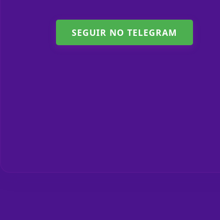
SEGUIR NO TELEGRAM