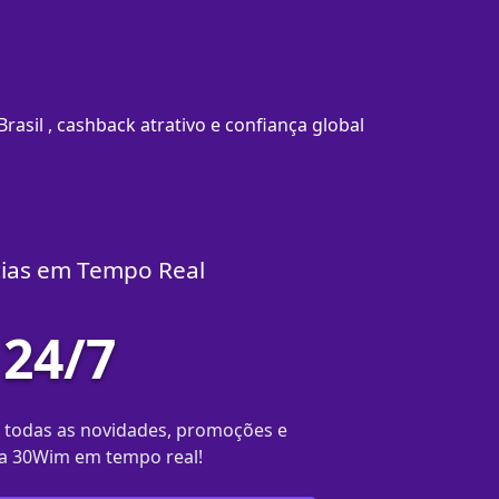
sil , cashback atrativo e confiança global
cias em Tempo Real
24/7
e todas as novidades, promoções e
a 30Wim em tempo real!