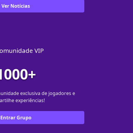
Ver Notícias
Comunidade VIP
1000+
unidade exclusiva de jogadores e
rtilhe experiências!
Entrar Grupo