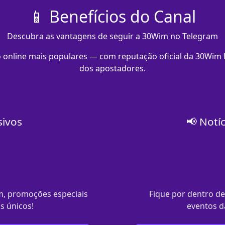
📱 Benefícios do Canal
Descubra as vantagens de seguir a 30Wim no Telegram
online mais populares — com reputação oficial da 30Wim Bra
dos apostadores.
sivos
📢 Notí
m, promoções especiais
Fique por dentro d
s únicos!
eventos d