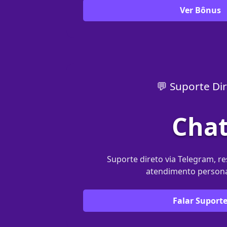
Ver Bônus
💬 Suporte Di
Cha
Suporte direto via Telegram, r
atendimento persona
Falar Suport