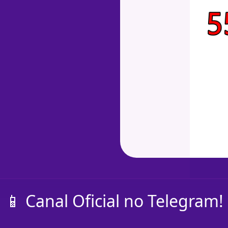
📱 Canal Oficial no Telegram!