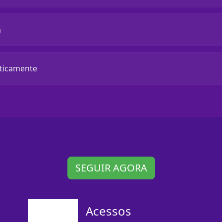
a
aticamente
SEGUIR AGORA
Acessos