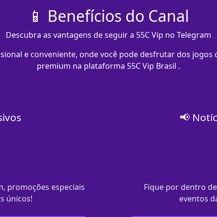
📱 Benefícios do Canal
Descubra as vantagens de seguir a 55C Vip no Telegram
ssional e conveniente, onde você pode desfrutar dos jogos 
premium na plataforma 55C Vip Brasil .
sivos
📢 Notí
m, promoções especiais
Fique por dentro d
s únicos!
eventos d