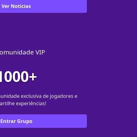
Ver Notícias
Comunidade VIP
1000+
unidade exclusiva de jogadores e
rtilhe experiências!
Entrar Grupo