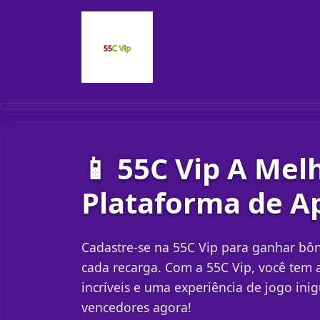
📱 55C Vip A Mel
Plataforma de A
Cadastre-se na 55C Vip para ganhar bô
cada recarga. Com a 55C Vip, você tem
incríveis e uma experiência de jogo inig
vencedores agora!