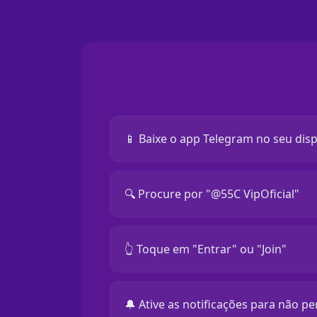
📱 Baixe o app Telegram no seu disp
🔍 Procure por "@55C VipOficial"
👆 Toque em "Entrar" ou "Join"
🔔 Ative as notificações para não p