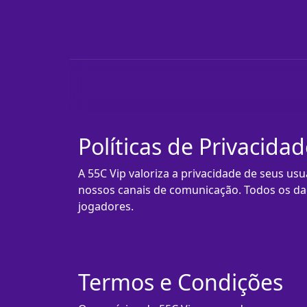
Políticas de Privacida
A 55C Vip valoriza a privacidade de seus u
nossos canais de comunicação. Todos os dad
jogadores.
Termos e Condições