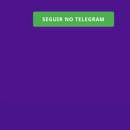
SEGUIR NO TELEGRAM