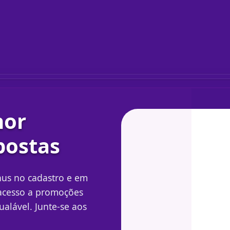
hor
postas
nus no cadastro e em
 acesso a promoções
ualável. Junte-se aos