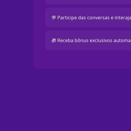
💬 Participe das conversas e interaj
🎁 Receba bônus exclusivos autom