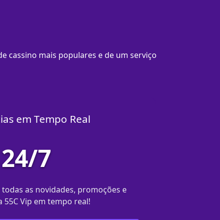
de cassino mais populares e de um serviço
cias em Tempo Real
24/7
e todas as novidades, promoções e
a 55C Vip em tempo real!