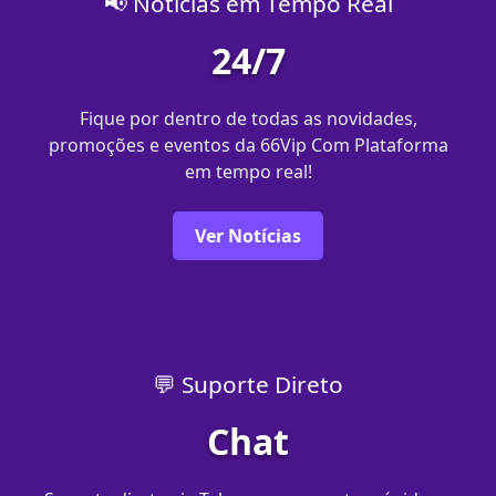
📢 Notícias em Tempo Real
24/7
Fique por dentro de todas as novidades,
promoções e eventos da 66Vip Com Plataforma
em tempo real!
Ver Notícias
💬 Suporte Direto
Chat