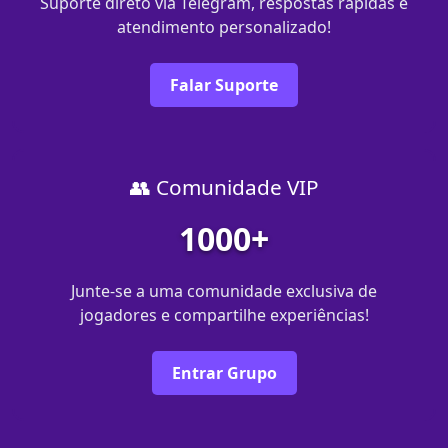
Suporte direto via Telegram, respostas rápidas e
atendimento personalizado!
Falar Suporte
👥 Comunidade VIP
1000+
Junte-se a uma comunidade exclusiva de
jogadores e compartilhe experiências!
Entrar Grupo