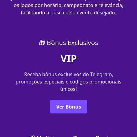
os jogos por horário, campeonato e relevância,
facilitando a busca pelo evento desejado.
🎁 Bônus Exclusivos
VIP
Receba bônus exclusivos do Telegram,
promoções especiais e códigos promocionais
únicos!
Ver Bônus