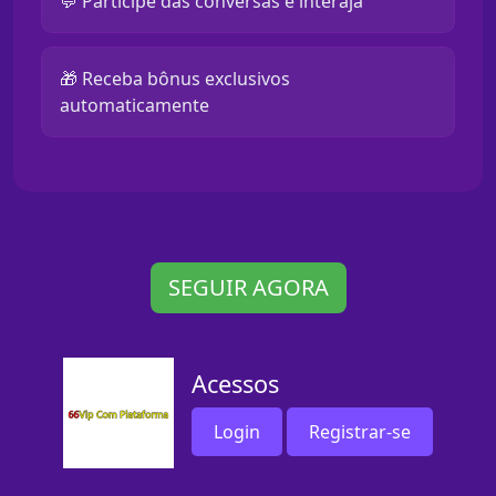
💬 Participe das conversas e interaja
🎁 Receba bônus exclusivos
automaticamente
SEGUIR AGORA
Acessos
Login
Registrar-se