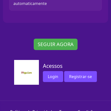
automaticamente
SEGUIR AGORA
Acessos
Login
Registrar-se