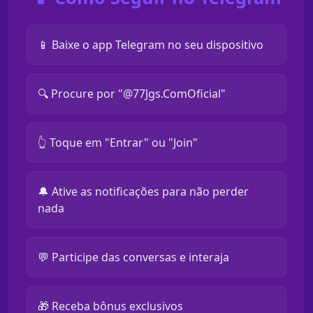
📱 Baixe o app Telegram no seu dispositivo
🔍 Procure por "@77Jgs.ComOficial"
👆 Toque em "Entrar" ou "Join"
🔔 Ative as notificações para não perder
nada
💬 Participe das conversas e interaja
🎁 Receba bônus exclusivos