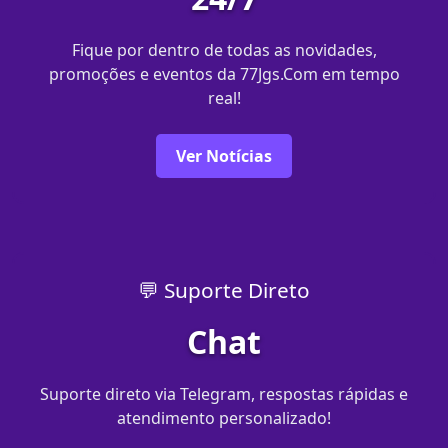
Fique por dentro de todas as novidades,
promoções e eventos da 77Jgs.Com em tempo
real!
Ver Notícias
💬 Suporte Direto
Chat
Suporte direto via Telegram, respostas rápidas e
atendimento personalizado!