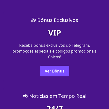
🎁 Bônus Exclusivos
VIP
Receba bônus exclusivos do Telegram,
promoções especiais e códigos promocionais
únicos!
Ver Bônus
📢 Notícias em Tempo Real
24/7