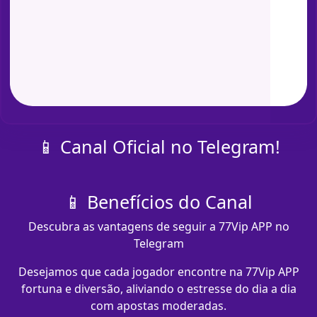
📱 Canal Oficial no Telegram!
📱 Benefícios do Canal
Descubra as vantagens de seguir a 77Vip APP no
Telegram
Desejamos que cada jogador encontre na 77Vip APP
fortuna e diversão, aliviando o estresse do dia a dia
com apostas moderadas.