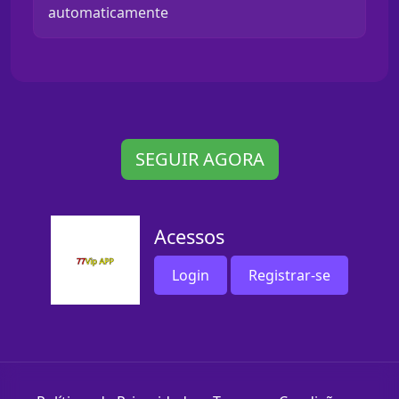
automaticamente
SEGUIR AGORA
Acessos
Login
Registrar-se