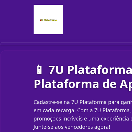
📱 7U Plataform
Plataforma de A
Cadastre-se na 7U Plataforma para gan
em cada recarga. Com a 7U Plataforma,
promoções incríveis e uma experiência d
Junte-se aos vencedores agora!