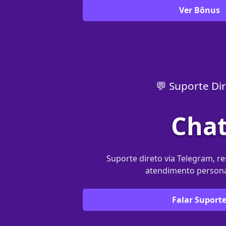
Ver Bônus
💬 Suporte Di
Cha
Suporte direto via Telegram, r
atendimento persona
Falar Suport