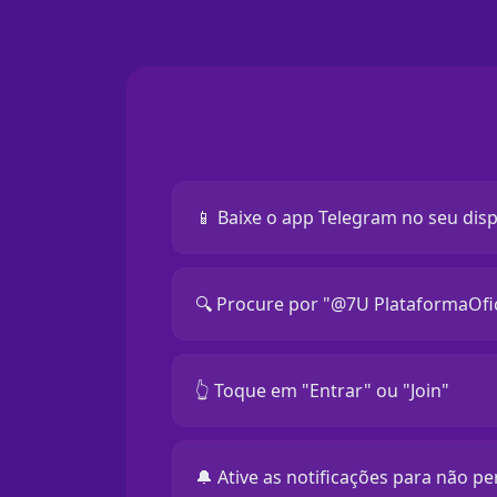
📱 Baixe o app Telegram no seu disp
🔍 Procure por "@7U PlataformaOfic
👆 Toque em "Entrar" ou "Join"
🔔 Ative as notificações para não p