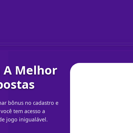
a A Melhor
postas
har bônus no cadastro e
 você tem acesso a
e jogo inigualável.