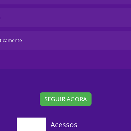
a
aticamente
SEGUIR AGORA
Acessos