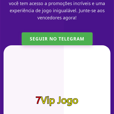
você tem acesso a promoções incríveis e uma
experiência de jogo inigualável. Junte-se aos
vencedores agora!
SEGUIR NO TELEGRAM