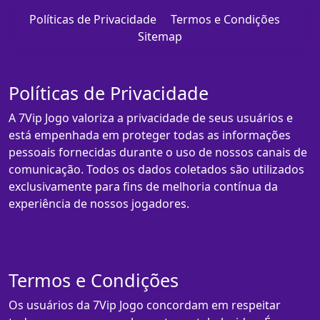
Políticas de Privacidade
Termos e Condições
Sitemap
Políticas de Privacidade
A 7Vip Jogo valoriza a privacidade de seus usuários e
está empenhada em proteger todas as informações
pessoais fornecidas durante o uso de nossos canais de
comunicação. Todos os dados coletados são utilizados
exclusivamente para fins de melhoria contínua da
experiência de nossos jogadores.
Termos e Condições
Os usuários da 7Vip Jogo concordam em respeitar