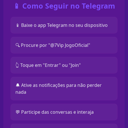
📱 Como Seguir no Telegram
📱 Baixe o app Telegram no seu dispositivo
🔍 Procure por "@7Vip JogoOficial"
👆 Toque em "Entrar" ou "Join"
🔔 Ative as notificações para não perder
nada
💬 Participe das conversas e interaja