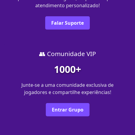
atendimento personalizado!
Falar Suporte
👥 Comunidade VIP
1000+
Junte-se a uma comunidade exclusiva de
jogadores e compartilhe experiências!
Entrar Grupo