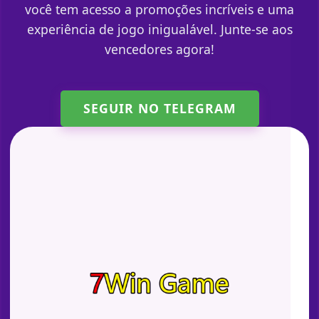
você tem acesso a promoções incríveis e uma
experiência de jogo inigualável. Junte-se aos
vencedores agora!
SEGUIR NO TELEGRAM