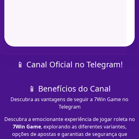
📱 Canal Oficial no Telegram!
📱 Benefícios do Canal
Descubra as vantagens de seguir a 7Win Game no
Telegram
Descubra a emocionante experiência de jogar roleta no
7Win Game
, explorando as diferentes variantes,
opções de apostas e garantias de segurança que