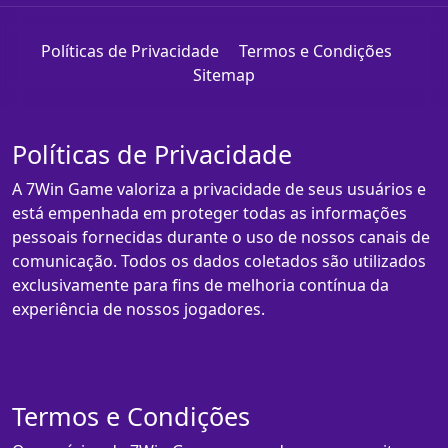
Políticas de Privacidade
Termos e Condições
Sitemap
Políticas de Privacidade
A 7Win Game valoriza a privacidade de seus usuários e
está empenhada em proteger todas as informações
pessoais fornecidas durante o uso de nossos canais de
comunicação. Todos os dados coletados são utilizados
exclusivamente para fins de melhoria contínua da
experiência de nossos jogadores.
Termos e Condições