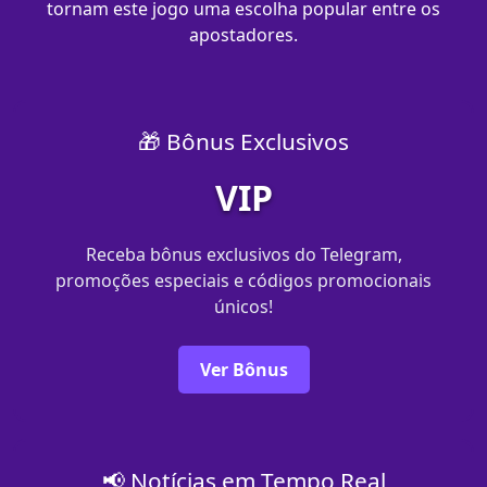
tornam este jogo uma escolha popular entre os
apostadores.
🎁 Bônus Exclusivos
VIP
Receba bônus exclusivos do Telegram,
promoções especiais e códigos promocionais
únicos!
Ver Bônus
📢 Notícias em Tempo Real