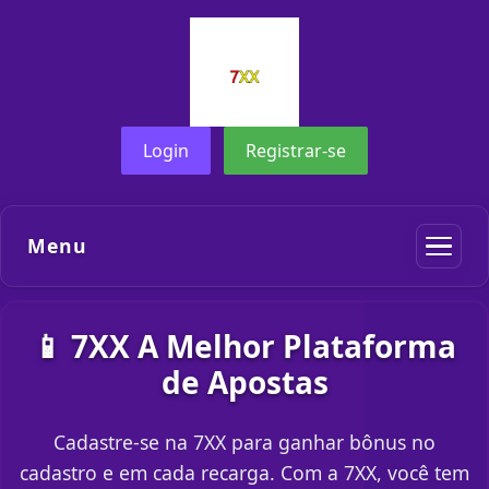
Login
Registrar-se
Menu
📱 7XX A Melhor Plataforma
de Apostas
Cadastre-se na 7XX para ganhar bônus no
cadastro e em cada recarga. Com a 7XX, você tem