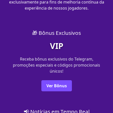
exclusivamente para fins de melhoria contínua da
experiência de nossos jogadores.
🎁 Bônus Exclusivos
VIP
Receba bônus exclusivos do Telegram,
promoções especiais e códigos promocionais
únicos!
Ver Bônus
📢 Notícias em Tempo Real