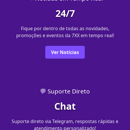
24/7
Fique por dentro de todas as novidades,
promoções e eventos da 7XX em tempo real!
Ver Notícias
💬 Suporte Direto
Chat
Suporte direto via Telegram, respostas rápidas e
atendimento personalizado!