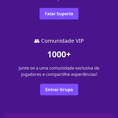
Falar Suporte
👥 Comunidade VIP
1000+
Junte-se a uma comunidade exclusiva de
jogadores e compartilhe experiências!
Entrar Grupo