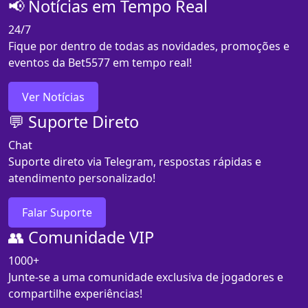
📢 Notícias em Tempo Real
24/7
Fique por dentro de todas as novidades, promoções e
eventos da Bet5577 em tempo real!
Ver Notícias
💬 Suporte Direto
Chat
Suporte direto via Telegram, respostas rápidas e
atendimento personalizado!
Falar Suporte
👥 Comunidade VIP
1000+
Junte-se a uma comunidade exclusiva de jogadores e
compartilhe experiências!