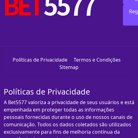
Reg
Políticas de Privacidade
Termos e Condições
Sitemap
Políticas de Privacidade
A Bet5577 valoriza a privacidade de seus usuários e está
empenhada em proteger todas as informações
pessoais fornecidas durante o uso de nossos canais de
comunicação. Todos os dados coletados são utilizados
exclusivamente para fins de melhoria contínua da