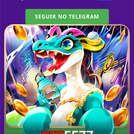
SEGUIR NO TELEGRAM